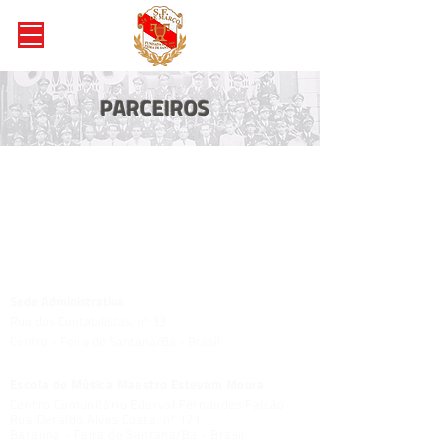
PARCEIROS
Sede Administrativa
Rua dos Contabilistas, nº 33
Centro - Feira de Santana/Ba - Brasil
Escola de Música Maestro Estevam Moura
Centro Comunitário Ederval Fernandes Falcão
Rua Deraldo Alves Costa, nº 171
Baraúna - Feira de Santana/Ba - Brasil