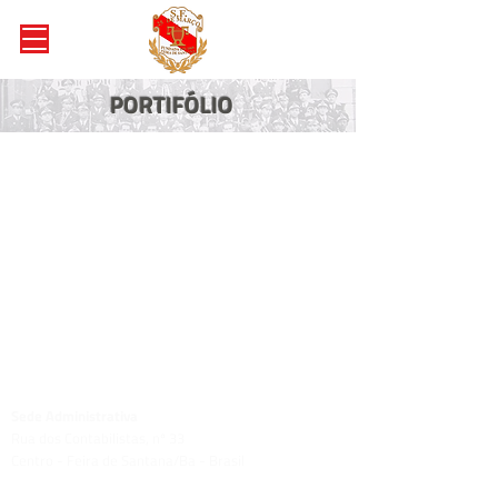
PORTIFÓLIO
Sede Administrativa
Rua dos Contabilistas, nº 33
Centro - Feira de Santana/Ba - Brasil